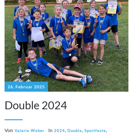
26. Februar 2025
Double 2024
Von
In
,
,
,
Valerie Weber
2024
Double
Sportfeste